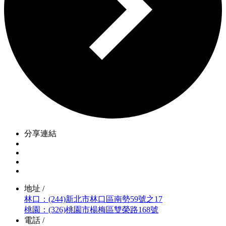
分享連結
地址 /
林口：(244)新北市林口區南勢59號之17
桃園：(326)桃園市楊梅區雙榮路168號
電話 /