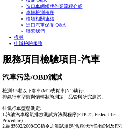
檢測 Q&A
進口車輛領牌作業流程介紹
車輛檢測程序
檢驗相關連結
進口汽車保養 Q&A
聯繫我們
搜尋
申辦檢驗服務
服務項目
檢驗項目-汽車
汽車污染/OBD測試
檢測3.5噸以下客車(M1)或貨車(N1)執行:
排氣行車型態與惰轉狀態測定，品管與研究測試。
排氣行車型態測定:
1.汽油汽車廢氣排放測試方法與程序(FTP-75, Federal Test
Procedure)
2.歐盟692/2008/EC指令之測試規定(含粒狀污染物PM及PN)